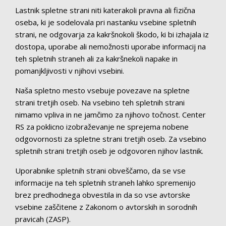
Lastnik spletne strani niti katerakoli pravna ali fizična
oseba, ki je sodelovala pri nastanku vsebine spletnih
strani, ne odgovarja za kakršnokoli škodo, ki bi izhajala iz
dostopa, uporabe ali nemožnosti uporabe informacij na
teh spletnih straneh ali za kakršnekoli napake in
pomanjkljivosti v njihovi vsebini.
Naša spletno mesto vsebuje povezave na spletne
strani tretjih oseb. Na vsebino teh spletnih strani
nimamo vpliva in ne jamčimo za njihovo točnost. Center
RS za poklicno izobraževanje ne sprejema nobene
odgovornosti za spletne strani tretjih oseb. Za vsebino
spletnih strani tretjih oseb je odgovoren njihov lastnik.
Uporabnike spletnih strani obveščamo, da se vse
informacije na teh spletnih straneh lahko spremenijo
brez predhodnega obvestila in da so vse avtorske
vsebine zaščitene z Zakonom o avtorskih in sorodnih
pravicah (ZASP).