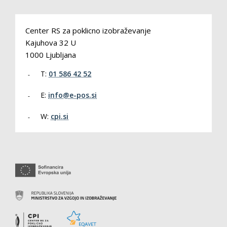
Center RS za poklicno izobraževanje
Kajuhova 32 U
1000 Ljubljana
T:
01 586 42 52
E:
info@e-pos.si
W:
cpi.si