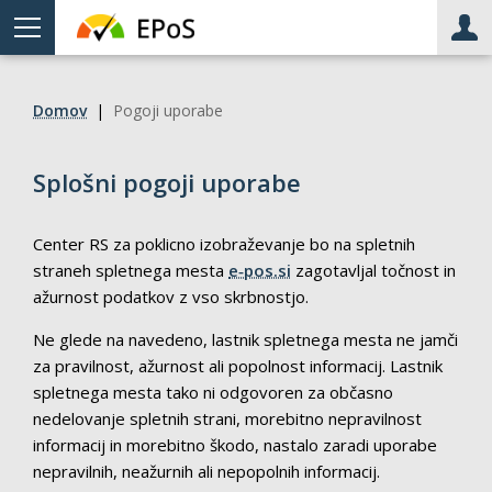
Meni
Upo
Domov
|
Pogoji uporabe
Splošni pogoji uporabe
Center RS za poklicno izobraževanje bo na spletnih
straneh spletnega mesta
e‑pos.si
zagotavljal točnost in
ažurnost podatkov z vso skrbnostjo.
Ne glede na navedeno, lastnik spletnega mesta ne jamči
za pravilnost, ažurnost ali popolnost informacij. Lastnik
spletnega mesta tako ni odgovoren za občasno
nedelovanje spletnih strani, morebitno nepravilnost
informacij in morebitno škodo, nastalo zaradi uporabe
nepravilnih, neažurnih ali nepopolnih informacij.